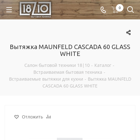
0
Вытяжка MAUNFELD CASCADA 60 GLASS
WHITE
Салон бытовой техники 18|10
-
Каталог
-
Встраиваемая бытовая техника
-
Встраиваемые вытяжки для кухни
-
Вытяжка MAUNFELD
CASCADA 60 GLASS WHITE
Отложить