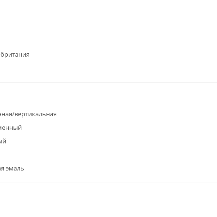
обритания
ная/вертикальная
менный
ый
я эмаль