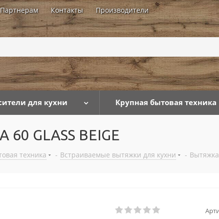
Партнерам
Контакты
Производители
...
сители для кухни
Крупная бытовая техника
 60 GLASS BEIGE
товая техника
-
Встраиваемые вытяжки для кухни
-
Вытяжка
Арти