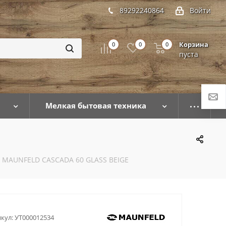
89292240864
Войти
Корзина
0
0
0
пуста
Мелкая бытовая техника
 MAUNFELD CASCADA 60 GLASS BEIGE
кул:
УТ000012534