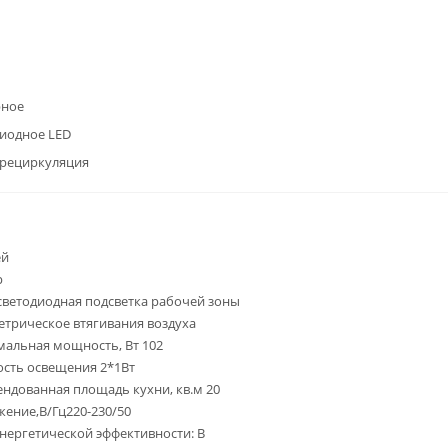
рное
иодное LED
/рециркуляция
ей
р
светодиодная подсветка рабочей зоны
трическое втягивания воздуха
альная мощность, Вт 102
сть освещения 2*1Вт
ндованная площадь кухни, кв.м 20
ение,В/Гц220-230/50
энергетической эффективности: B