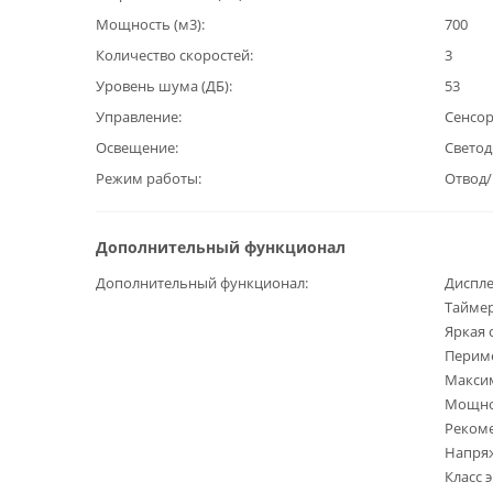
Мощность (м3)
700
Количество скоростей
3
Уровень шума (ДБ)
53
Управление
Сенсо
Освещение
Светод
Режим работы
Отвод
Дополнительный функционал
Дополнительный функционал
Диспл
Тайме
Яркая 
Периме
Максим
Мощно
Рекоме
Напряж
Класс 