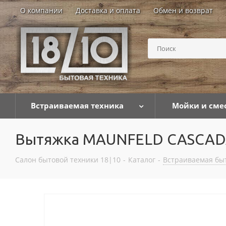
О компании
Доставка и оплата
Обмен и возврат
Встраиваемая техника
Мойки и сме
Вытяжка MAUNFELD CASCADA
Салон бытовой техники 18|10
-
Каталог
-
Встраиваемая бы