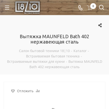
0
Вытяжка MAUNFELD Bath 402
нержавеющая сталь
Салон бытовой техники 18|10
-
Каталог
-
Встраиваемая бытовая техника
-
Встраиваемые вытяжки для кухни
-
Вытяжка MAUNFELD
Bath 402 нержавеющая сталь
Отложить