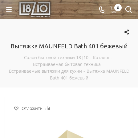
0
Вытяжка MAUNFELD Bath 401 бежевый
Салон бытовой техники 18|10
-
Каталог
-
Встраиваемая бытовая техника
-
Встраиваемые вытяжки для кухни
-
Вытяжка MAUNFELD
Bath 401 бежевый
Отложить