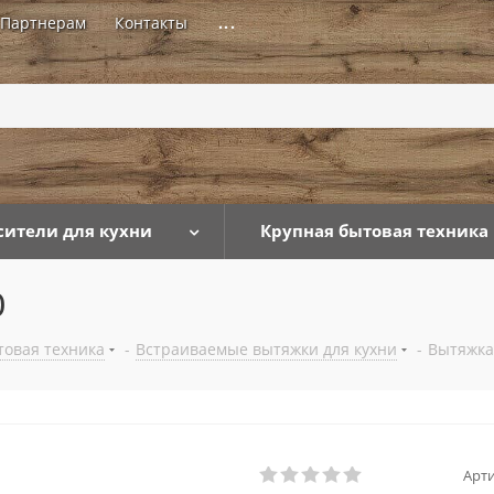
Партнерам
Контакты
...
сители для кухни
Крупная бытовая техника
0
товая техника
-
Встраиваемые вытяжки для кухни
-
Вытяжка 
Арти