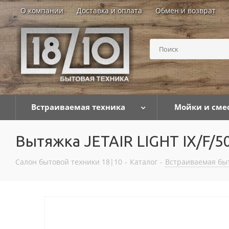
О компании
Доставка и оплата
Обмен и возврат
Встраиваемая техника
Мойки и сме
Вытяжка JETAIR LIGHT IX/F/5
Салон бытовой техники 18|10
-
Каталог
-
Встраиваемая бы