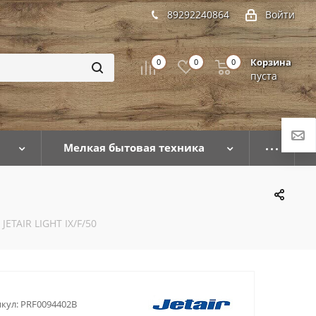
89292240864
Войти
Корзина
0
0
0
пуста
Мелкая бытовая техника
JETAIR LIGHT IX/F/50
кул:
PRF0094402B