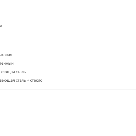
я
а
ьковая
менный
веющая сталь
еющая сталь + стекло