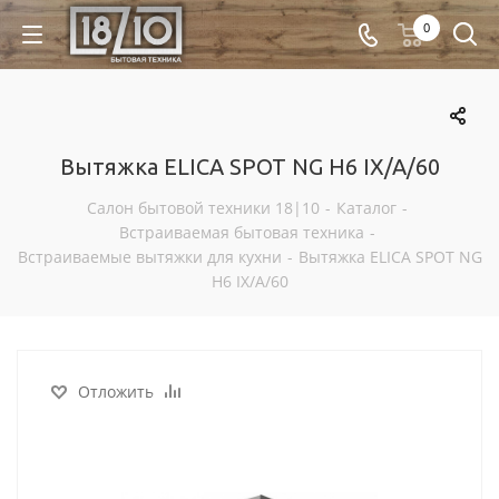
0
Вытяжка ELICA SPOT NG H6 IX/A/60
Салон бытовой техники 18|10
-
Каталог
-
Встраиваемая бытовая техника
-
Встраиваемые вытяжки для кухни
-
Вытяжка ELICA SPOT NG
H6 IX/A/60
Отложить