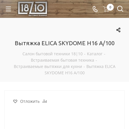
0
Вытяжка ELICA SKYDOME H16 A/100
Салон бытовой техники 18|10
-
Каталог
-
Встраиваемая бытовая техника
-
Встраиваемые вытяжки для кухни
-
Вытяжка ELICA
SKYDOME H16 A/100
Отложить