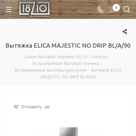
0
Вытяжка ELICA MAJESTIC NO DRIP BL/A/90
Салон бытовой техники 18|10
-
Каталог
-
Встраиваемая бытовая техника
-
Встраиваемые вытяжки для кухни
-
Вытяжка ELICA
MAJESTIC NO DRIP BL/A/90
Отложить