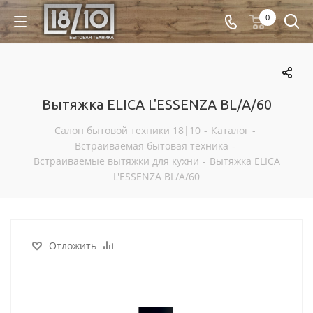
0
Вытяжка ELICA L'ESSENZA BL/A/60
Салон бытовой техники 18|10
-
Каталог
-
Встраиваемая бытовая техника
-
Встраиваемые вытяжки для кухни
-
Вытяжка ELICA
L'ESSENZA BL/A/60
Отложить