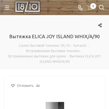
0
Вытяжка ELICA JOY ISLAND WHIX/A/90
Салон бытовой техники 18|10
-
Каталог
-
Встраиваемая бытовая техника
-
Встраиваемые вытяжки для кухни
-
Вытяжка ELICA JOY
ISLAND WHIX/A/90
Отложить