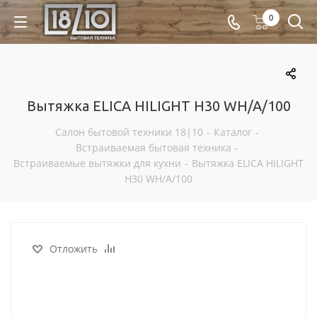
0
Вытяжка ELICA HILIGHT H30 WH/A/100
Салон бытовой техники 18|10
-
Каталог
-
Встраиваемая бытовая техника
-
Встраиваемые вытяжки для кухни
-
Вытяжка ELICA HILIGHT
H30 WH/A/100
Отложить