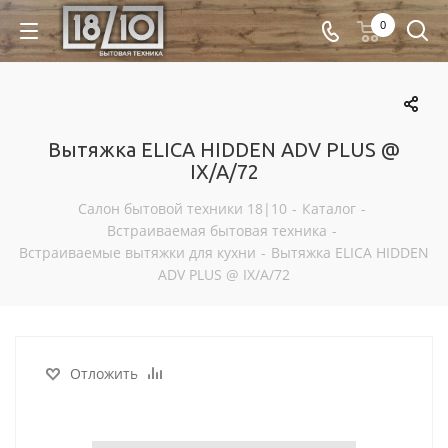
0
Вытяжка ELICA HIDDEN ADV PLUS @
IX/A/72
Салон бытовой техники 18|10
-
Каталог
-
Встраиваемая бытовая техника
-
Встраиваемые вытяжки для кухни
-
Вытяжка ELICA HIDDEN
ADV PLUS @ IX/A/72
Отложить