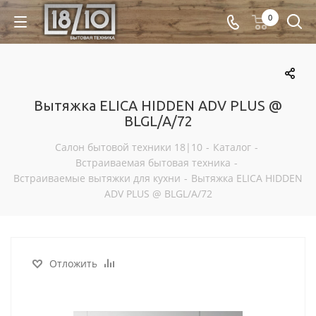
0
Вытяжка ELICA HIDDEN ADV PLUS @
BLGL/A/72
Салон бытовой техники 18|10
-
Каталог
-
Встраиваемая бытовая техника
-
Встраиваемые вытяжки для кухни
-
Вытяжка ELICA HIDDEN
ADV PLUS @ BLGL/A/72
Отложить