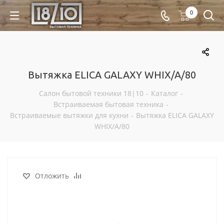
0
Вытяжка ELICA GALAXY WHIX/A/80
Салон бытовой техники 18|10
-
Каталог
-
Встраиваемая бытовая техника
-
Встраиваемые вытяжки для кухни
-
Вытяжка ELICA GALAXY
WHIX/A/80
Отложить