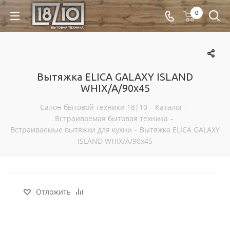
0
Вытяжка ELICA GALAXY ISLAND
WHIX/A/90x45
Салон бытовой техники 18|10
-
Каталог
-
Встраиваемая бытовая техника
-
Встраиваемые вытяжки для кухни
-
Вытяжка ELICA GALAXY
ISLAND WHIX/A/90x45
Отложить