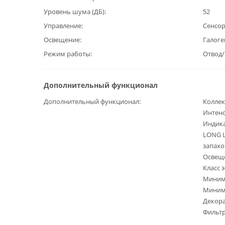
Уровень шума (ДБ)
52
Управление
Сенсо
Освещение
Галоге
Режим работы
Отвод
Дополнительный функционал
Дополнительный функционал
Коллек
Интен
Индика
LONG L
запахо
Освеще
Класс 
Минима
Минима
Декора
Фильтр