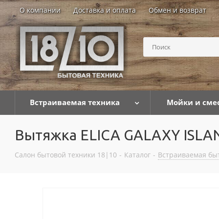
О компании
Доставка и оплата
Обмен и возврат
Встраиваемая техника
Мойки и сме
Вытяжка ELICA GALAXY ISLA
Салон бытовой техники 18|10
-
Каталог
-
Встраиваемая бы