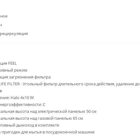
рное
н
/рециркуляция
ция FEEL
сивный режим
ция загрязнения фильтра
IFE FILTER - Угольный фильтр длительного срока действия, удаление д
в
ние: Halo 4x10 W
энергоэффективности: C
льная высота над электрической панелью 50 см
льная высота над газовой панелью 65 см
тивный дымоход в комплекте
 пригоден для мытья в посудомоечной машине