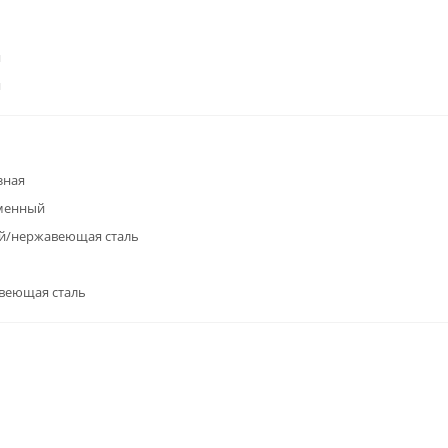
я
я
зная
менный
й/нержавеющая сталь
веющая сталь