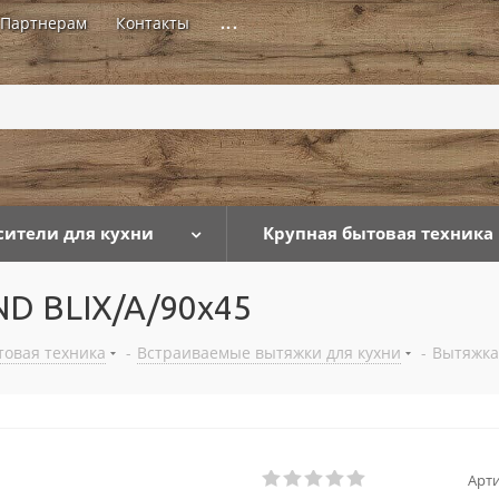
Партнерам
Контакты
...
сители для кухни
Крупная бытовая техника
ND BLIX/A/90x45
товая техника
-
Встраиваемые вытяжки для кухни
-
Вытяжка 
Арти