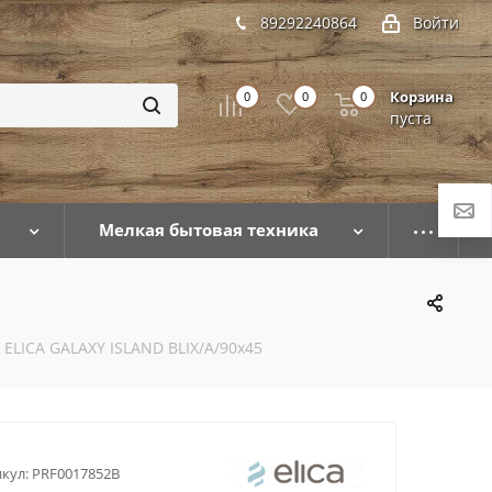
89292240864
Войти
Корзина
0
0
0
пуста
Мелкая бытовая техника
ELICA GALAXY ISLAND BLIX/A/90x45
кул:
PRF0017852B