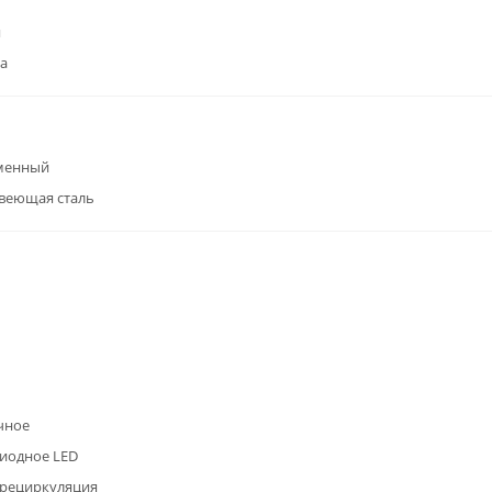
я
а
менный
веющая сталь
чное
иодное LED
/рециркуляция