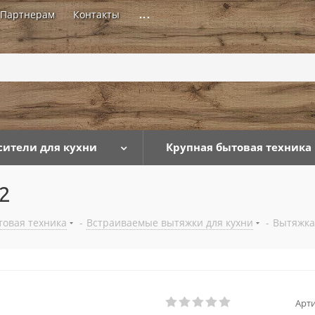
Партнерам
Контакты
...
сители для кухни
Крупная бытовая техника
2
товая техника
-
Встраиваемые вытяжки для кухни
-
Вытяжка 
Арти