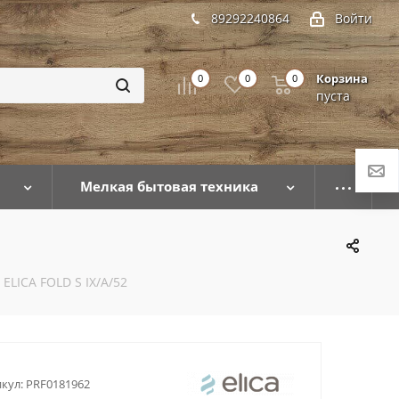
89292240864
Войти
Корзина
0
0
0
пуста
Мелкая бытовая техника
ELICA FOLD S IX/A/52
кул:
PRF0181962