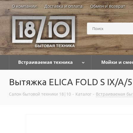
О компании
Доставка и оплата
Обмен и возврат
Встраиваемая техника
Мойки и сме
Вытяжка ELICA FOLD S IX/A/5
Салон бытовой техники 18|10
-
Каталог
-
Встраиваемая бы