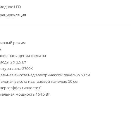
иодное LED
/рециркуляция
сивный режим
р
ация насыщения фильтра
иоды 2 x 2,5 Вт
атура света 2700К
льная высота над электрической панелью 50 см
льная высота над газовой панелью 50 см
энергоэффективности С
альная мощность 164,5 Вт