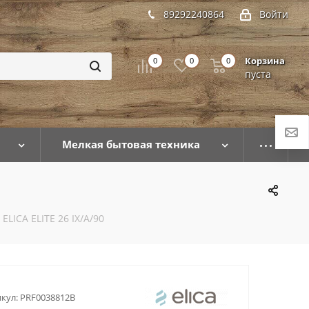
89292240864
Войти
Корзина
0
0
0
пуста
Мелкая бытовая техника
ELICA ELITE 26 IX/A/90
кул:
PRF0038812B