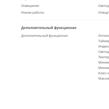
Освещение
Светод
Режим работы
Отвод
Дополнительный функционал
Дополнительный функционал
Интен
Тайме
Индик
Светод
Темпер
Минима
Минима
Класс 
Максим