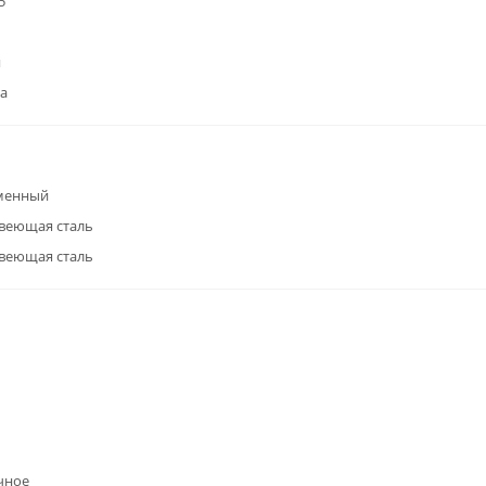
5
я
а
менный
веющая сталь
веющая сталь
чное