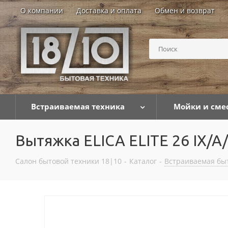
О компании
Доставка и оплата
Обмен и возврат
Встраиваемая техника
Мойки и сме
Вытяжка ELICA ELITE 26 IX/A
Салон бытовой техники 18|10
-
Каталог
-
Встраиваемая бы