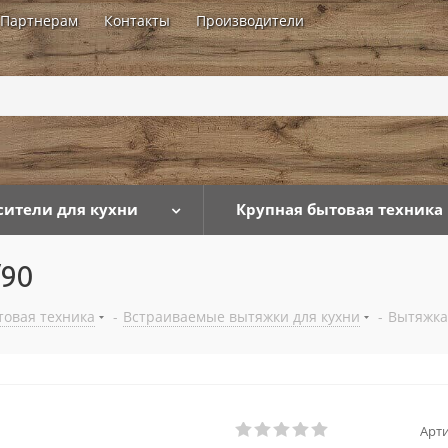
Партнерам
Контакты
Производители
...
сители для кухни
Крупная бытовая техника
/90
товая техника
-
Встраиваемые вытяжки для кухни
-
Вытяжка 
Арти