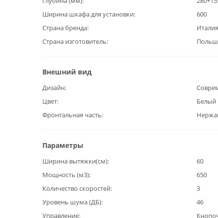
Глубина (мм)
280+15
Ширина шкафа для установки
600
Страна бренда
Итали
Страна изготовитель
Польш
Внешний вид
Дизайн
Совре
Цвет
Белый
Фронтальная часть
Нержав
Параметры
Ширина вытяжки(см)
60
Мощность (м3)
650
Количество скоростей
3
Уровень шума (ДБ)
46
Управление
Кнопо