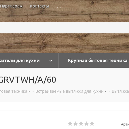
Партнерам
Контакты
...
сители для кухни
Крупная бытовая техника
X GRVTWH/A/60
товая техника
-
Встраиваемые вытяжки для кухни
-
Вытяжка
Арти