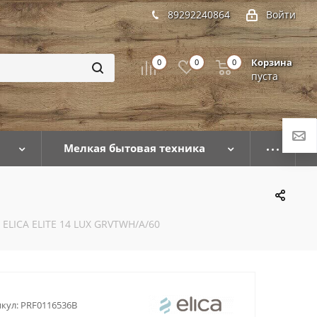
89292240864
Войти
Корзина
0
0
0
пуста
Мелкая бытовая техника
 ELICA ELITE 14 LUX GRVTWH/A/60
кул:
PRF0116536B