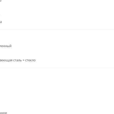
5
я
а
менный
еющая сталь + стекло
чное