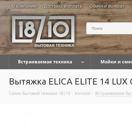
О компании
Доставка и оплата
Обмен и возврат
Встраиваемая техника
Мойки и сме
Вытяжка ELICA ELITE 14 LU
Салон бытовой техники 18|10
-
Каталог
-
Встраиваемая бы