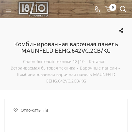
0
Комбинированная варочная панель
MAUNFELD EEHG.642VC.2CB/KG
Салон бытовой техники 18|10
-
Каталог
-
Встраиваемая бытовая техника
-
Варочные панели
-
Комбинированная варочная панель MAUNFELD
EEHG.642VC.2CB/KG
Отложить