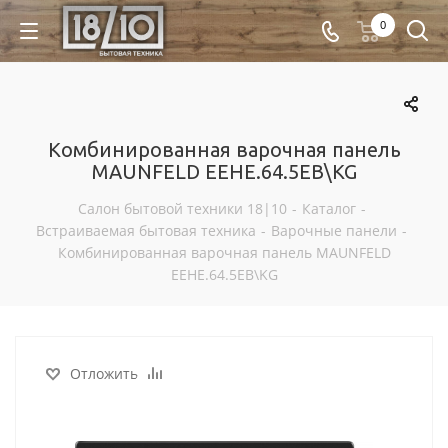
0
Комбинированная варочная панель
MAUNFELD EEHE.64.5EB\KG
Салон бытовой техники 18|10
-
Каталог
-
Встраиваемая бытовая техника
-
Варочные панели
-
Комбинированная варочная панель MAUNFELD
EEHE.64.5EB\KG
Отложить