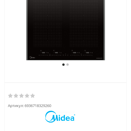
Артикул:
6936718329260