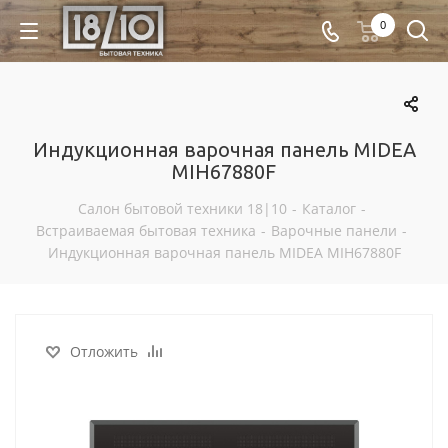
0
Индукционная варочная панель MIDEA
MIH67880F
Салон бытовой техники 18|10
-
Каталог
-
Встраиваемая бытовая техника
-
Варочные панели
-
Индукционная варочная панель MIDEA MIH67880F
Отложить