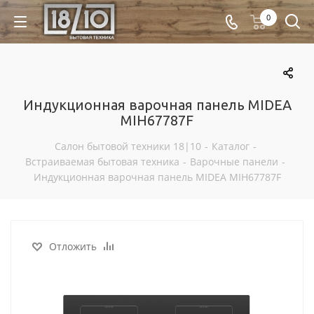
0
Индукционная варочная панель MIDEA
MIH67787F
Салон бытовой техники 18|10
-
Каталог
-
Встраиваемая бытовая техника
-
Варочные панели
-
Индукционная варочная панель MIDEA MIH67787F
Отложить