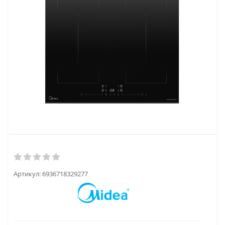
Артикул:
6936718329277