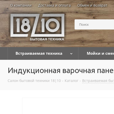
О компании
Доставка и оплата
Обмен и возврат
Встраиваемая техника
Мойки и сме
Индукционная варочная пан
Салон бытовой техники 18|10
-
Каталог
-
Встраиваемая бы