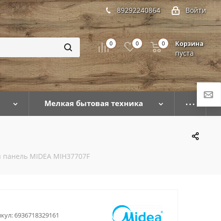
89292240864
Войти
Корзина
0
0
0
пуста
Мелкая бытовая техника
 панель MIDEA MIH37707F
кул:
6936718329161