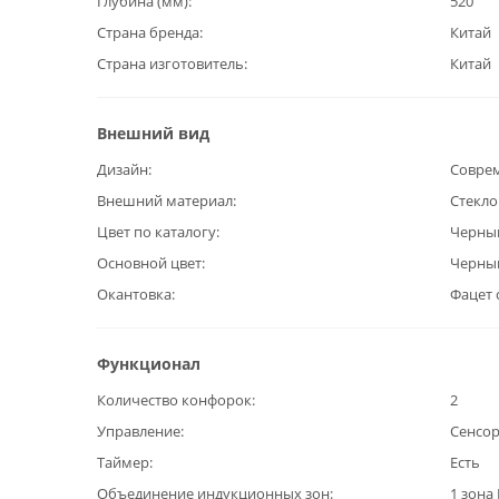
Глубина (мм)
520
Страна бренда
Китай
Страна изготовитель
Китай
Внешний вид
Дизайн
Совре
Внешний материал
Стекл
Цвет по каталогу
Черны
Основной цвет
Черны
Окантовка
Фацет 
Функционал
Количество конфорок
2
Управление
Сенсо
Таймер
Есть
Объединение индукционных зон
1 зона