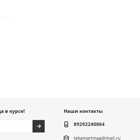
а в курсе!
Наши контакты
89292240864
tekamartmag@mail.ru