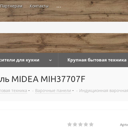
Партнерам
Контакты
...
сители для кухни
Крупная бытовая техника
ель MIDEA MIH37707F
товая техника
-
Варочные панели
-
Индукционная варочная
Арти