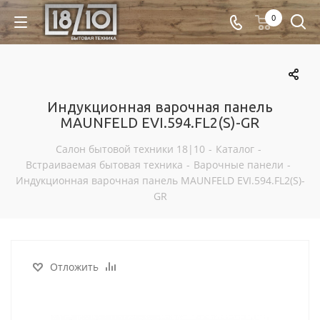
0
Индукционная варочная панель
MAUNFELD EVI.594.FL2(S)-GR
Салон бытовой техники 18|10
-
Каталог
-
Встраиваемая бытовая техника
-
Варочные панели
-
Индукционная варочная панель MAUNFELD EVI.594.FL2(S)-
GR
Отложить