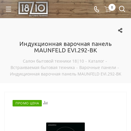
0
Индукционная варочная панель
MAUNFELD EVI.292-BK
Салон бытовой техники 18|10
-
Каталог
-
Встраиваемая бытовая техника
-
Варочные панели
-
Индукционная варочная панель MAUNFELD EVI.292-BK
Отложить
ПРОМО ЦЕНА