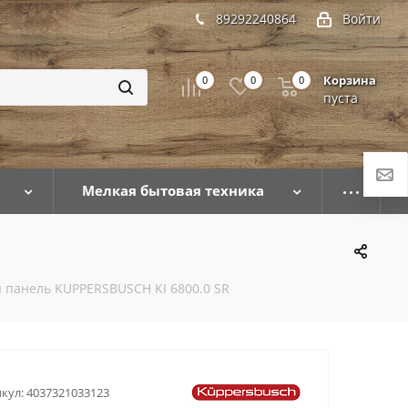
89292240864
Войти
Корзина
0
0
0
пуста
Мелкая бытовая техника
 панель KUPPERSBUSCH KI 6800.0 SR
кул:
4037321033123