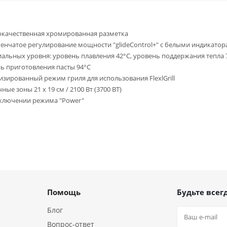
качественная хромированная разметка
пенчатое регулирование мощности "glideControl+" с белыми индикато
иальных уровня: уровень плавления 42°С, уровень поддержания тепла 
ь приготовления пасты 94°С
зированный режим гриля для использования FlexlGrill
ные зоны 21 х 19 см / 2100 Вт (3700 ВТ)
ключении режима "Power"
Помощь
Будьте всегд
Блог
Вопрос-ответ