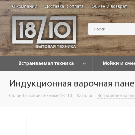
О компании
Доставка и оплата
Обмен и возврат
Встраиваемая техника
Мойки и сме
Индукционная варочная пане
Салон бытовой техники 18|10
-
Каталог
-
Встраиваемая бы