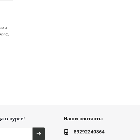
рами
70°С,
а в курсе!
Наши контакты
89292240864