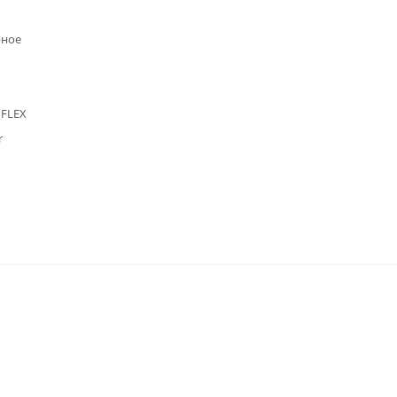
рное
 FLEX
r