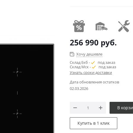
256 990
руб.
Хочу дешевле
Склад Екб -
под заказ
Склад Мск -
под заказ
Узнать сроки доставки
Дата обновления остатков
02.03.2026
В корз
Купить в 1 клик