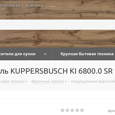
Партнерам
Контакты
...
сители для кухни
Крупная бытовая техника
ль KUPPERSBUSCH KI 6800.0 SR
товая техника
-
Варочные панели
-
Индукционная варочная
Арти