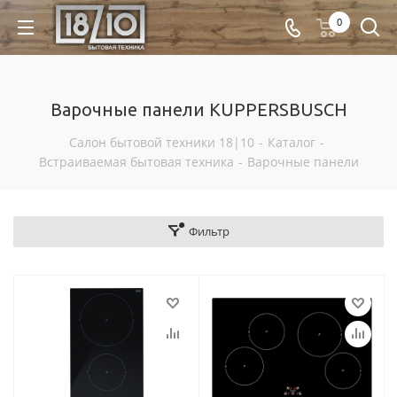
0
Варочные панели KUPPERSBUSCH
Салон бытовой техники 18|10
-
Каталог
-
Встраиваемая бытовая техника
-
Варочные панели
Фильтр