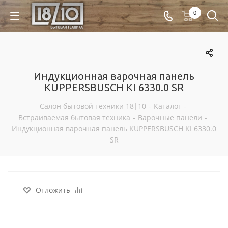
0
Индукционная варочная панель
KUPPERSBUSCH KI 6330.0 SR
Салон бытовой техники 18|10
-
Каталог
-
Встраиваемая бытовая техника
-
Варочные панели
-
Индукционная варочная панель KUPPERSBUSCH KI 6330.0
SR
Отложить