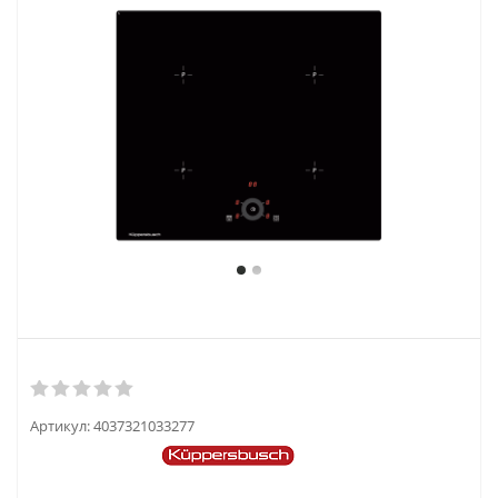
Артикул:
4037321033277