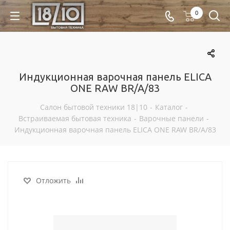
0
Индукционная варочная панель ELICA
ONE RAW BR/A/83
Салон бытовой техники 18|10
-
Каталог
-
Встраиваемая бытовая техника
-
Варочные панели
-
Индукционная варочная панель ELICA ONE RAW BR/A/83
Отложить