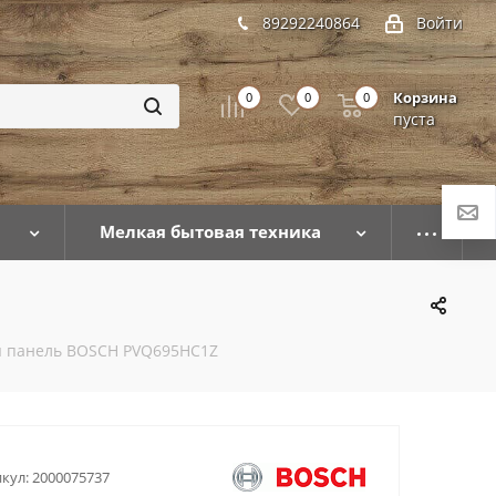
89292240864
Войти
Корзина
0
0
0
пуста
Мелкая бытовая техника
я панель BOSCH PVQ695HC1Z
кул:
2000075737