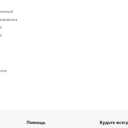
менный
окерамика
й
й
рное
Помощь
Будьте всегд