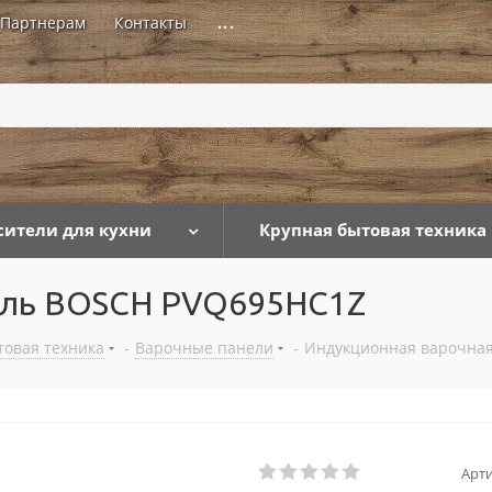
Партнерам
Контакты
...
сители для кухни
Крупная бытовая техника
ель BOSCH PVQ695HC1Z
товая техника
-
Варочные панели
-
Индукционная варочна
Арти