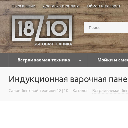
О компании
Доставка и оплата
Обмен и возврат
Встраиваемая техника
Мойки и сме
Индукционная варочная пан
Салон бытовой техники 18|10
-
Каталог
-
Встраиваемая бы