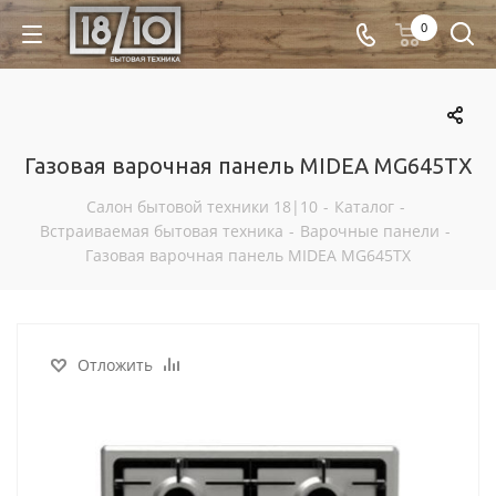
0
Газовая варочная панель MIDEA MG645TX
Салон бытовой техники 18|10
-
Каталог
-
Встраиваемая бытовая техника
-
Варочные панели
-
Газовая варочная панель MIDEA MG645TX
Отложить