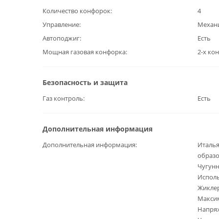
Количество конфорок
4
Управление
Механ
Автоподжиг
Есть
Мощная газовая конфорка
2-х ко
Безопасность и защита
Газ контроль
Есть
Дополнительная информация
Дополнительная информация
Италья
образо
Чугун
Исполь
Жикле
Максим
Напряж