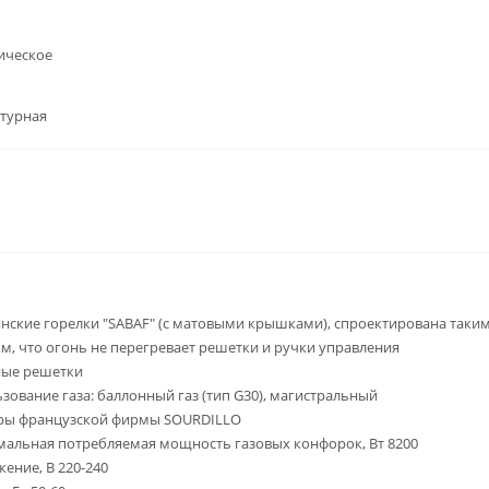
ическое
нтурная
нские горелки "SABAF" (с матовыми крышками), спроектирована таки
м, что огонь не перегревает решетки и ручки управления
ные решетки
зование газа: баллонный газ (тип G30), магистральный
ры французской фирмы SOURDILLO
альная потребляемая мощность газовых конфорок, Вт 8200
ение, В 220-240