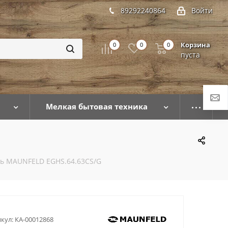
89292240864
Войти
Корзина
0
0
0
пуста
Мелкая бытовая техника
ль MAUNFELD EGHS.64.63CS/G
кул:
КА-00012868