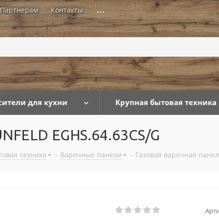
Партнерам
Контакты
...
сители для кухни
Крупная бытовая техника
UNFELD EGHS.64.63CS/G
товая техника
-
Варочные панели
-
Газовая варочная пане
Арти