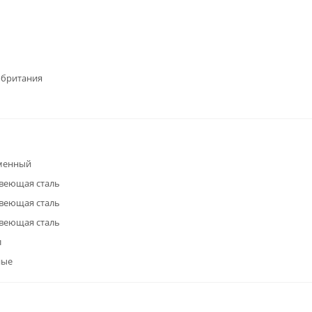
обритания
менный
веющая сталь
веющая сталь
веющая сталь
л
ные