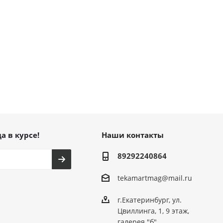
а в курсе!
Наши контакты
89292240864
tekamartmag@mail.ru
г.Екатеринбург, ул.
Цвиллинга, 1, 9 этаж,
галерея "б"