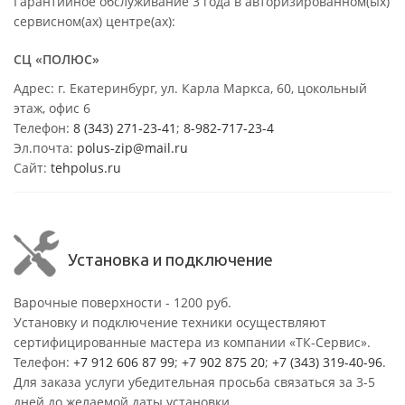
Гарантийное обслуживание 3 года в авторизированном(ых)
сервисном(ах) центре(ах):
СЦ «ПОЛЮС»
Адрес: г. Екатеринбург, ул. Карла Маркса, 60, цокольный
этаж, офис 6
Телефон:
8 (343) 271-23-41
;
8-982-717-23-4
Эл.почта:
polus-zip@mail.ru
Сайт:
tehpolus.ru
Установка и подключение
Варочные поверхности - 1200 руб.
Установку и подключение техники осуществляют
сертифицированные мастера из компании «ТК-Сервис».
Телефон:
+7 912 606 87 99
;
+7 902 875 20
;
+7 (343) 319-40-96
.
Для заказа услуги убедительная просьба связаться за 3-5
дней до желаемой даты установки.