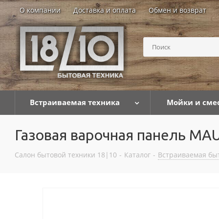
О компании
Доставка и оплата
Обмен и возврат
Встраиваемая техника
Мойки и сме
Газовая варочная панель M
Салон бытовой техники 18|10
-
Каталог
-
Встраиваемая бы