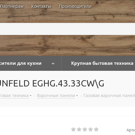
Партнерам
Контакты
Производители
...
сители для кухни
Крупная бытовая техника
AUNFELD EGHG.43.33CW\G
товая техника
-
Варочные панели
-
Газовая варочная пане
Арти