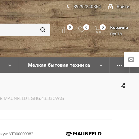
89292240864
Войти
Корзина
0
0
0
пуста
Мелкая бытовая техника
ль MAUNFELD EGHG.43.33CW\G
кул:
УТ000009382