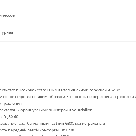
ическое
нтурная
ктуется высококачественными итальянскими горелками SABAF
и спроектированы таким образом, что огонь не перегревает решетки 
управления
ектованы французскими жиклерами Sourdallion
, Гц 50-60
зование газа: баллонный газ (тип G30), магистральный
ть передней левой конфорки, Вт 1700