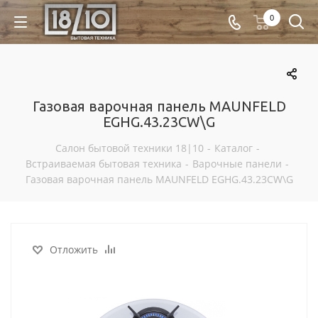
0
Газовая варочная панель MAUNFELD
EGHG.43.23CW\G
Салон бытовой техники 18|10
-
Каталог
-
Встраиваемая бытовая техника
-
Варочные панели
-
Газовая варочная панель MAUNFELD EGHG.43.23CW\G
Отложить