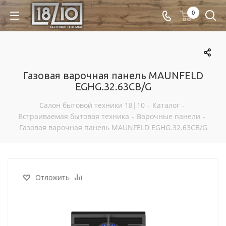
0
Газовая варочная панель MAUNFELD
EGHG.32.63CB/G
Салон бытовой техники 18|10
-
Каталог
-
Встраиваемая бытовая техника
-
Варочные панели
-
Газовая варочная панель MAUNFELD EGHG.32.63CB/G
Отложить