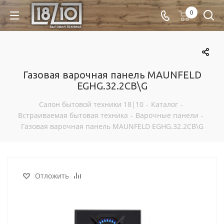
0
Газовая варочная панель MAUNFELD
EGHG.32.2CB\G
Салон бытовой техники 18|10
-
Каталог
-
Встраиваемая бытовая техника
-
Варочные панели
-
Газовая варочная панель MAUNFELD EGHG.32.2CB\G
Отложить