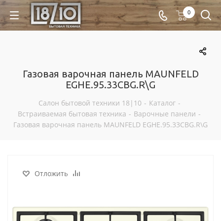
0
Газовая варочная панель MAUNFELD
EGHE.95.33CBG.R\G
Салон бытовой техники 18|10
-
Каталог
-
Встраиваемая бытовая техника
-
Варочные панели
-
Газовая варочная панель MAUNFELD EGHE.95.33CBG.R\G
Отложить