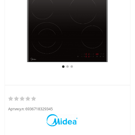
Артикул:
6936718329345