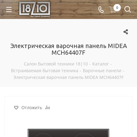
0
Электрическая варочная панель MIDEA
MCH64407F
Салон бытовой техники 18|10
-
Каталог
-
Встраиваемая бытовая техника
-
Варочные панели
-
Электрическая варочная панель MIDEA MCH64407F
Отложить