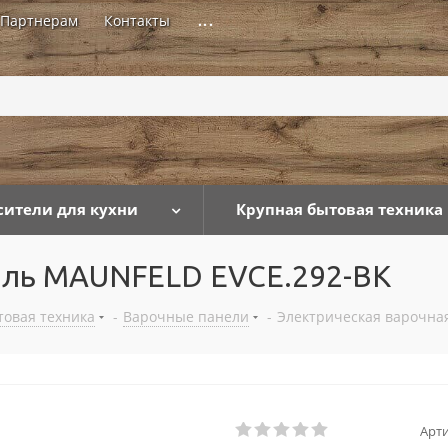
Партнерам
Контакты
...
сители для кухни
Крупная бытовая техника
нель MAUNFELD EVCE.292-BK
товая техника
-
Варочные панели
-
Электрическая варочна
Арти