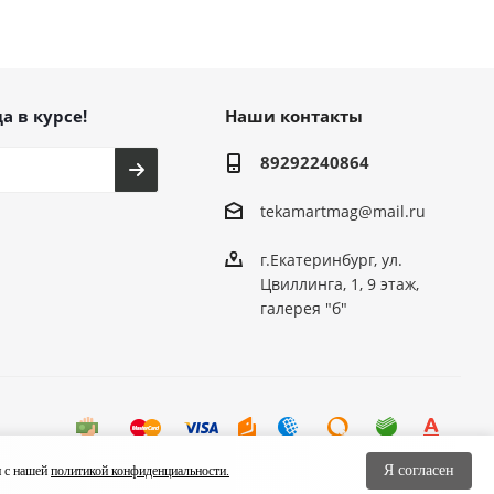
а в курсе!
Наши контакты
89292240864
tekamartmag@mail.ru
г.Екатеринбург, ул.
Цвиллинга, 1, 9 этаж,
галерея "б"
Я согласен
и с нашей
политикой конфиденциальности.