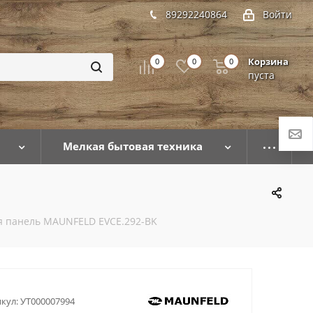
89292240864
Войти
Корзина
0
0
0
пуста
Мелкая бытовая техника
я панель MAUNFELD EVCE.292-BK
кул:
УТ000007994