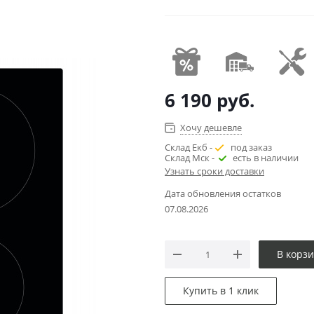
6 190
руб.
Хочу дешевле
Склад Екб -
под заказ
Склад Мск -
есть в наличии
Узнать сроки доставки
Дата обновления остатков
07.08.2026
В корз
Купить в 1 клик