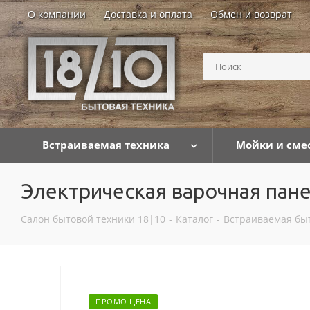
О компании
Доставка и оплата
Обмен и возврат
Встраиваемая техника
Мойки и сме
Электрическая варочная па
Салон бытовой техники 18|10
-
Каталог
-
Встраиваемая бы
ПРОМО ЦЕНА