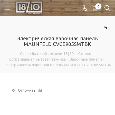
0
Электрическая варочная панель
MAUNFELD CVCE905SMTBK
Салон бытовой техники 18|10
-
Каталог
-
Встраиваемая бытовая техника
-
Варочные панели
-
Электрическая варочная панель MAUNFELD CVCE905SMTBK
Отложить