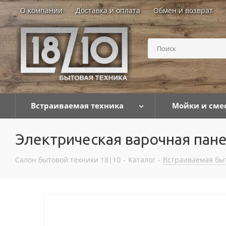
О компании
Доставка и оплата
Обмен и возврат
Встраиваемая техника
Мойки и сме
Электрическая варочная п
Салон бытовой техники 18|10
-
Каталог
-
Встраиваемая бы