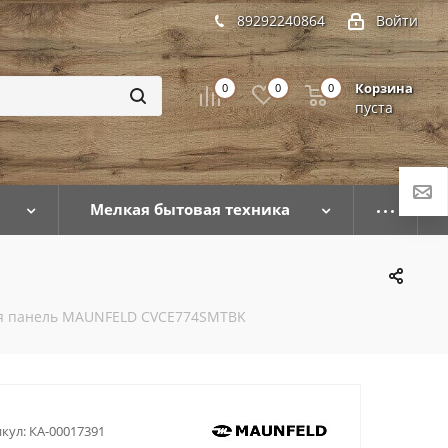
89292240864
Войти
Корзина
0
0
0
пуста
Мелкая бытовая техника
ая панель MAUNFELD CVCE774SMTBK
кул:
КА-00017391