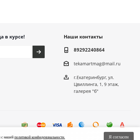
а в курсе!
Наши контакты
89292240864
tekamartmag@mail.ru
г.Екатеринбург, ул.
Цвиллинга, 1, 9 этаж,
галерея "б"
Я согласен
и с нашей
политикой конфиденциальности.