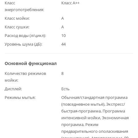
Класс
Класс А++
энергопотребления
Класс мойки
А
Класс сушки
А
Расход воды (л/цикл)
10
Уровень шума (дБ)
44
Основной функционал
Количество режимов
8
мойки
Дисплей
Есть
Режимы мытья
Обычная/стандартная программа
(повседневное мытьё), Экспресс/
быстрая-программа, Программа
интенсивной мойки, Экономичная
программа, Режим
предварительного ополаскивания
(замачивания), Автопрограмма, 90