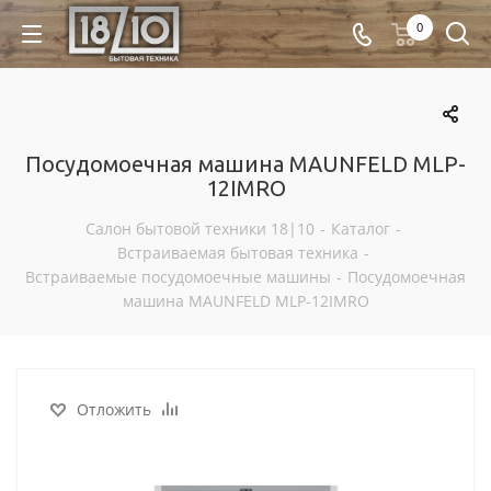
0
Посудомоечная машина MAUNFELD MLP-
12IMRO
Салон бытовой техники 18|10
-
Каталог
-
Встраиваемая бытовая техника
-
Встраиваемые посудомоечные машины
-
Посудомоечная
машина MAUNFELD MLP-12IMRO
Отложить