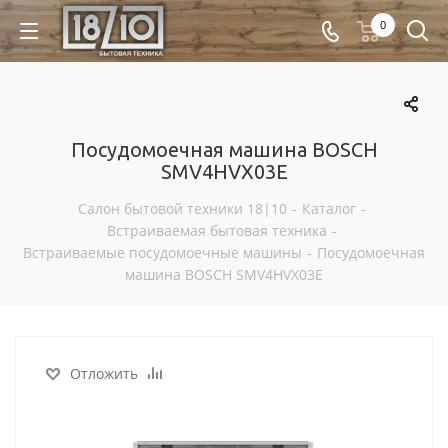
0
Посудомоечная машина BOSCH
SMV4HVX03E
Салон бытовой техники 18|10
-
Каталог
-
Встраиваемая бытовая техника
-
Встраиваемые посудомоечные машины
-
Посудомоечная
машина BOSCH SMV4HVX03E
Отложить