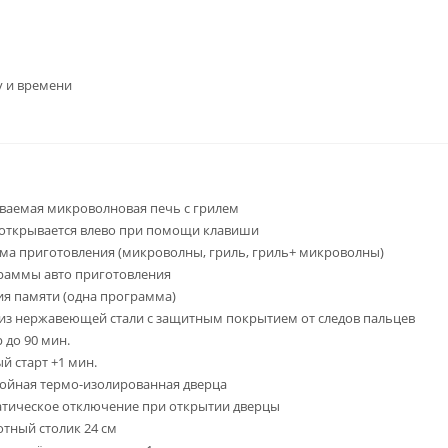
у и времени
ваемая микроволновая печь с грилем
открывается влево при помощи клавиши
ма приготовления (микроволны, гриль, гриль+ микроволны)
раммы авто приготовления
я памяти (одна программа)
из нержавеющей стали с защитным покрытием от следов пальцев
 до 90 мин.
й старт +1 мин.
ойная термо-изолированная дверца
тическое отключение при открытии дверцы
тный столик 24 см