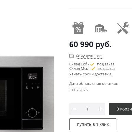
60 990
руб.
Хочу дешевле
Склад Екб -
под заказ
Склад Мск -
под заказ
Узнать сроки доставки
Дата обновления остатков
31.07.2026
В корз
Купить в 1 клик