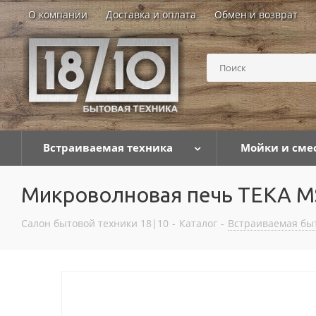
О компании
Доставка и оплата
Обмен и возврат
Встраиваемая техника
Мойки и сме
Микроволновая печь TEKA MS
Салон бытовой техники 18|10
-
Каталог
-
Встраиваемая бы