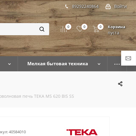
89292240864
Войти
Корзина
0
0
0
пуста
Мелкая бытовая техника
волновая печь TEKA MS 620 BIS SS
кул:
40584010