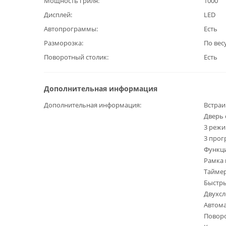
Мощность гриля
1000
Дисплей
LED
Автопрограммы
Есть
Разморозка
По вес
Поворотный столик
Есть
Дополнительная информация
Дополнительная информация
Встраи
Дверь 
3 режи
3 прог
Функци
Рамка 
Таймер
Быстры
Двухсл
Автома
Поворо