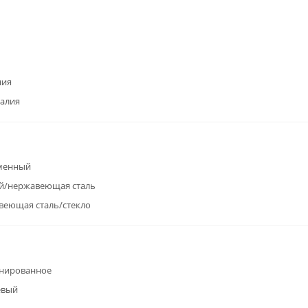
ния
алия
менный
й/нержавеющая сталь
еющая сталь/стекло
нированное
евый