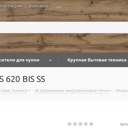
Партнерам
Контакты
...
сители для кухни
Крупная бытовая техника
 620 BIS SS
товая техника
-
Встраиваемые микроволновые печи
-
Микро
Арти