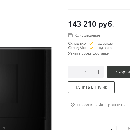
143 210
руб.
Хочу дешевле
Склад Екб -
под заказ
Склад Мск -
под заказ
Узнать сроки доставки
В корз
Купить в 1 клик
Отложить
Сравнить
Ц