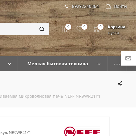
89292240864
Войти
Корзина
0
0
0
пуста
Мелкая бытовая техника
иваемая микроволновая печь NEFF NR9WR21Y1
кул:
NR9WR21Y1