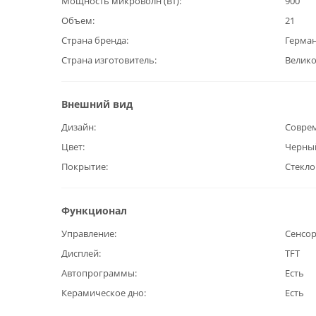
Мощность микроволн (Вт)
900
Объем
21
Страна бренда
Герма
Страна изготовитель
Велик
Внешний вид
Дизайн
Совре
Цвет
Черны
Покрытие
Стекло
Функционал
Управление
Сенсо
Дисплей
TFT
Автопрограммы
Есть
Керамическое дно
Есть