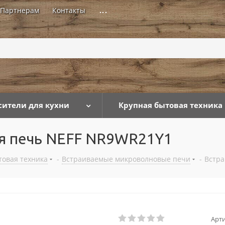
Партнерам
Контакты
...
сители для кухни
Крупная бытовая техника
я печь NEFF NR9WR21Y1
товая техника
-
Встраиваемые микроволновые печи
-
Встра
Арти