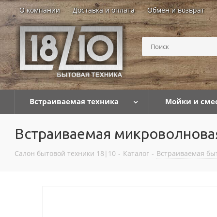
О компании
Доставка и оплата
Обмен и возврат
Встраиваемая техника
Мойки и сме
Встраиваемая микроволнова
Салон бытовой техники 18|10
-
Каталог
-
Встраиваемая бы