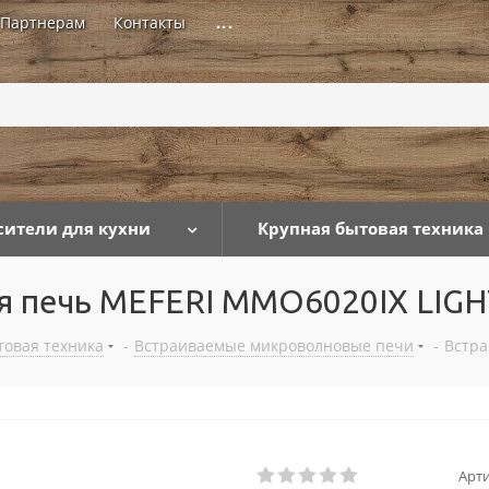
Партнерам
Контакты
...
сители для кухни
Крупная бытовая техника
я печь MEFERI MMO6020IX LIGH
товая техника
-
Встраиваемые микроволновые печи
-
Встра
Арти