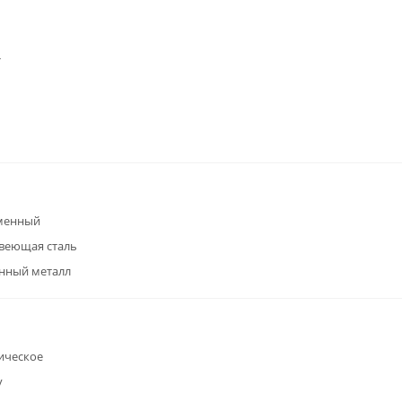
т
менный
веющая сталь
нный металл
ическое
у