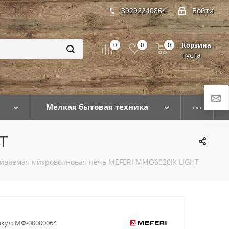
89292240864
Войти
Корзина
0
0
0
пуста
Мелкая бытовая техника
T
иваемая микроволновая печь MEFERI MMO6020IX LIGHT
кул:
МФ-00000064