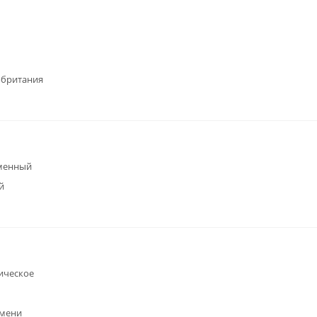
обритания
менный
й
ическое
емени