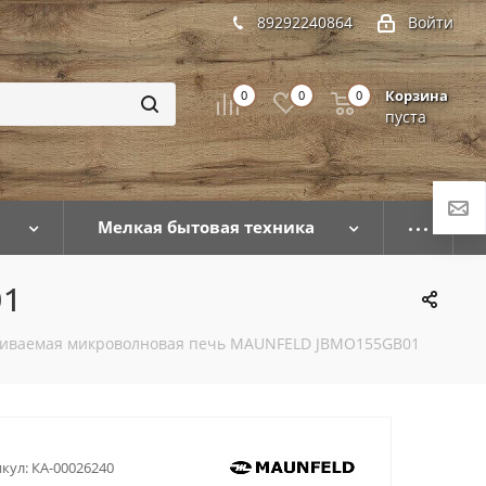
89292240864
Войти
Корзина
0
0
0
пуста
Мелкая бытовая техника
01
аиваемая микроволновая печь MAUNFELD JBMO155GB01
кул:
КА-00026240