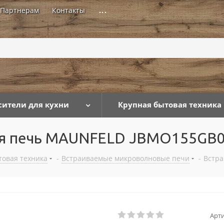
Партнерам
Контакты
...
сители для кухни
Крупная бытовая техника
ая печь MAUNFELD JBMO155GB
товая техника
-
Встраиваемые микроволновые печи
-
Встр
Арти