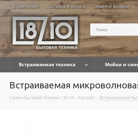
О компании
Доставка и оплата
Обмен и возврат
Встраиваемая техника
Мойки и сме
Встраиваемая микроволнов
Салон бытовой техники 18|10
-
Каталог
-
Встраиваемая бы