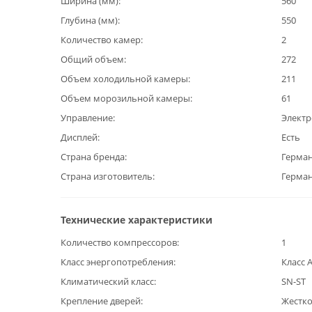
Ширина (мм)
560
Глубина (мм)
550
Количество камер
2
Общий объем
272
Объем холодильной камеры
211
Объем морозильной камеры
61
Управление
Элект
Дисплей
Есть
Страна бренда
Герма
Страна изготовитель
Герма
Технические характеристики
Количество компрессоров
1
Класс энергопотребления
Класс 
Климатический класс
SN-ST
Крепление дверей
Жестк