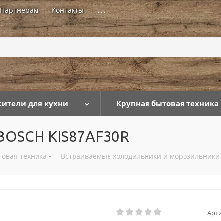
Партнерам
Контакты
...
сители для кухни
Крупная бытовая техника
BOSCH KIS87AF30R
товая техника
-
Встраиваемые холодильники и морозильники
Арти