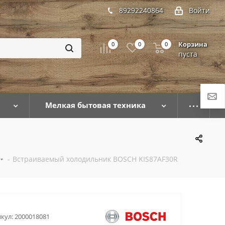
89292240864
Войти
Корзина
0
0
0
пуста
Мелкая бытовая техника
-
Встраиваемый холодильник BOSCH KIS87AF30R
кул:
2000018081