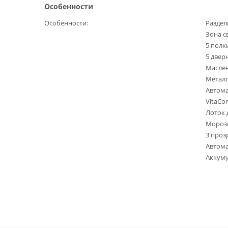
Особенности
Особенности
Раздел
Зона с
5 полк
5 двер
Масле
Металл
Автом
VitaCo
Лоток 
Морози
3 проз
Автом
Аккуму