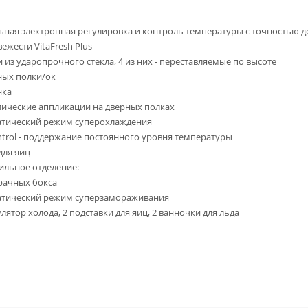
ьная электронная регулировка и контроль температуры с точностью до
вежести VitaFresh Plus
и из ударопрочного стекла, 4 из них - переставляемые по высоте
ных полки/ок
нка
ические аппликации на дверных полках
атический режим суперохлаждения
ntrol - поддержание постоянного уровня температуры
для яиц
льное отделение:
рачных бокса
атический режим суперзамораживания
лятор холода, 2 подставки для яиц, 2 ванночки для льда